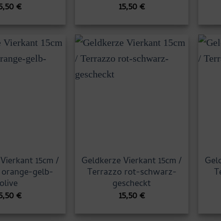
5,50
€
15,50
€
Vierkant 15cm /
Geldkerze Vierkant 15cm /
Geld
 orange-gelb-
Terrazzo rot-schwarz-
T
olive
gescheckt
5,50
€
15,50
€