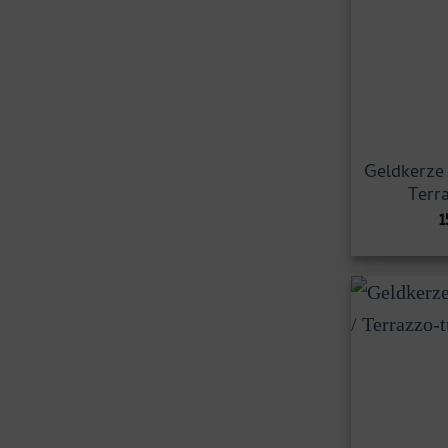
Geldkerze 
Terr
1