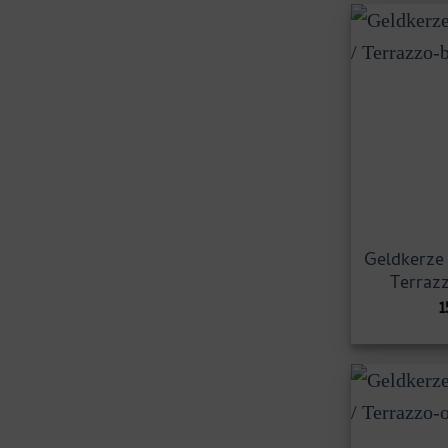
Geldkerze 
Terraz
1