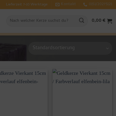
Kontakt
0151/20275121
Lieferzeit 7-10 Werktage
Suchen
0,00
€
nach: