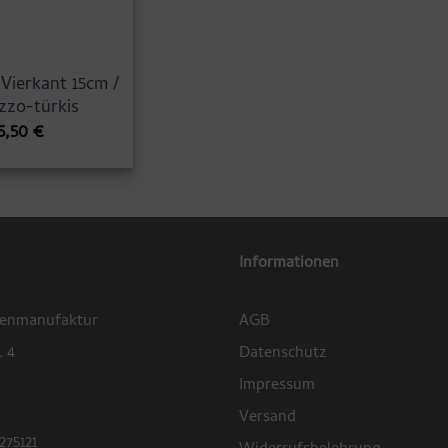
Vierkant 15cm /
zzo-türkis
5,50
€
Informationen
zenmanufaktur
AGB
. 4
Datenschutz
Impressum
Versand
275121