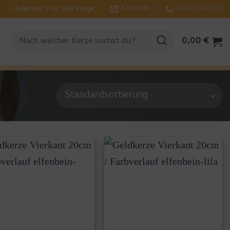
Kontakt
0151/20275121
Lieferzeit 7-10 Werktage
Suchen
0,00
€
nach: