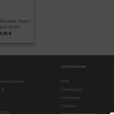
Vierkant 20cm /
zzo-türkis
8,50
€
Informationen
zenmanufaktur
AGB
. 4
Datenschutz
Impressum
Versand
275121