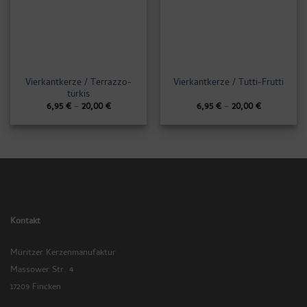
Vierkantkerze / Terrazzo-
Vierkantkerze / Tutti-Frutti
türkis
6,95
€
–
20,00
€
6,95
€
–
20,00
€
Kontakt
Müritzer Kerzenmanufaktur
Massower Str. 4
17209 Fincken