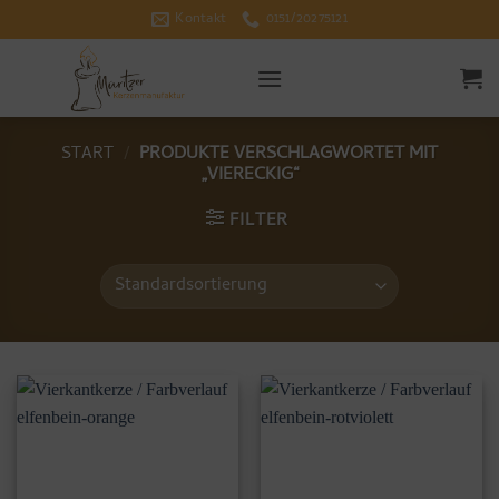
Zum
Kontakt
0151/20275121
Inhalt
springen
START
/
PRODUKTE VERSCHLAGWORTET MIT
„VIERECKIG“
FILTER