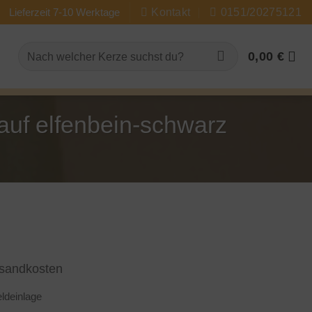
Lieferzeit 7-10 Werktage
Kontakt
0151/20275121
Suchen
0,00
€
nach:
auf elfenbein-schwarz
sandkosten
eldeinlage