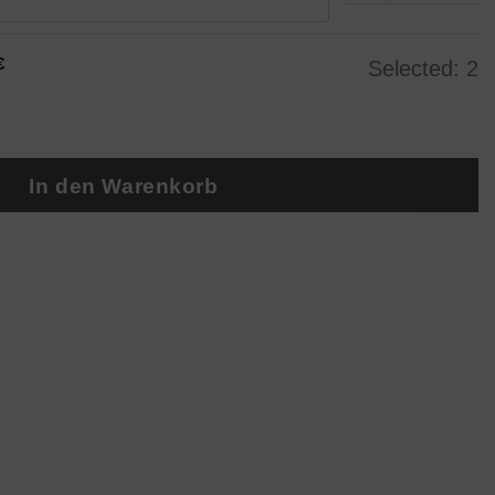
€
Selected:
2
ge Obelisk 35cm / Farbverlauf elfenbein-schwarz Me
In den Warenkorb