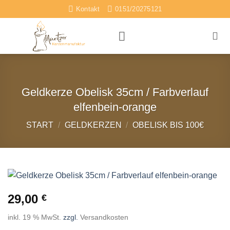
Zum
Kontakt
0151/20275121
Inhalt
springen
Geldkerze Obelisk 35cm / Farbverlauf
elfenbein-orange
START
/
GELDKERZEN
/
OBELISK BIS 100€
29,00
€
inkl. 19 % MwSt.
zzgl.
Versandkosten