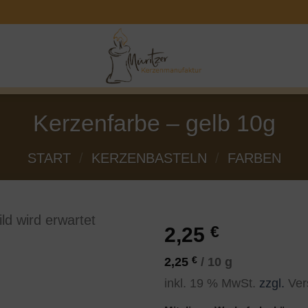
Kerzenfarbe – gelb 10g
START
/
KERZENBASTELN
/
FARBEN
2,25
€
2,25
€
/
10
g
inkl. 19 % MwSt.
zzgl.
Ver