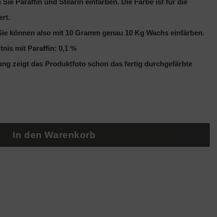
ie Paraffin und Stearin einfärben. Die Farbe ist für die
rt.
 Sie können also mit 10 Gramm genau 10 Kg Wachs einfärben.
nis mit Paraffin: 0,1 %
ng zeigt das Produktfoto schon das fertig durchgefärbte
Menge
In den Warenkorb