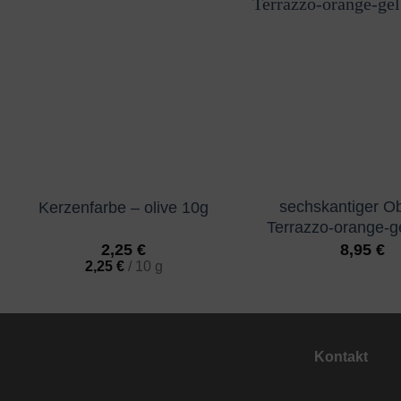
sechskantiger Ob
Kerzenfarbe – olive 10g
Terrazzo-orange-ge
2,25
€
8,95
€
2,25
€
/
10
g
Kontakt