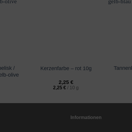
elisk /
Tannenb
Kerzenfarbe – rot 10g
lb-olive
2,25
€
2,25
€
/
10
g
Informationen