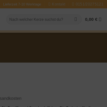
Lieferzeit 7-10 Werktage
Kontakt
0151/20275121
Suchen
0,00
€
nach:
sandkosten